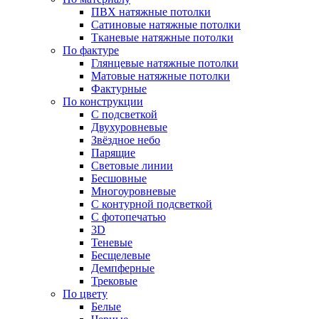
ПВХ натяжные потолки
Сатиновые натяжные потолки
Тканевые натяжные потолки
По фактуре
Глянцевые натяжные потолки
Матовые натяжные потолки
Фактурные
По конструкции
С подсветкой
Двухуровневые
Звёздное небо
Парящие
Световые линии
Бесшовные
Многоуровневые
С контурной подсветкой
С фотопечатью
3D
Теневые
Бесщелевые
Демпферные
Трековые
По цвету
Белые