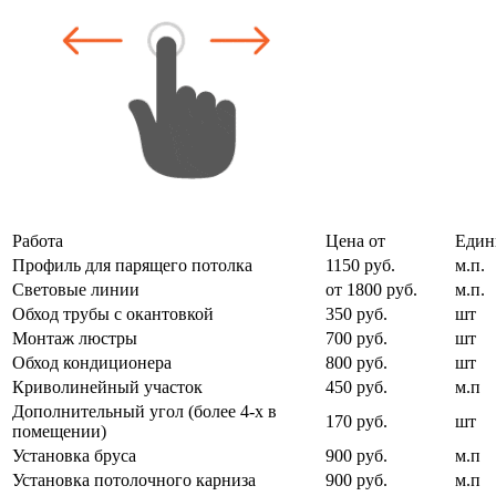
Работа
Цена от
Един
Профиль для парящего потолка
1150 руб.
м.п.
Световые линии
от 1800 руб.
м.п.
Обход трубы с окантовкой
350 руб.
шт
Монтаж люстры
700 руб.
шт
Обход кондиционера
800 руб.
шт
Криволинейный участок
450 руб.
м.п
Дополнительный угол (более 4-х в
170 руб.
шт
помещении)
Установка бруса
900 руб.
м.п
Установка потолочного карниза
900 руб.
м.п