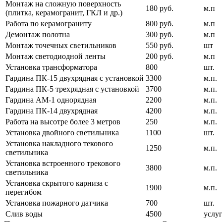
Монтаж на сложную поверхность
180 руб.
м.п
(плитка, керамогранит, ГКЛ и др.)
Работа по керамограниту
800 руб.
м.п
Демонтаж полотна
300 руб.
м.п
Монтаж точечных светильников
550 руб.
шт
Монтаж светодиодной ленты
200 руб.
м.п
Установка трансформатора
800
шт.
Гардина ПК-15 двухрядная с установкой
3300
м.п.
Гардина ПК-5 трехрядная с установкой
3700
м.п.
Гардина АМ-1 однорядная
2200
м.п.
Гардина ПК-14 двухрядная
4200
м.п.
Работа на высотре более 3 метров
250
м.п.
Установка двойного светильника
1100
шт.
Установка накладного текового
1250
м.п.
светильника
Установка встроенного трекового
3800
м.п.
светильника
Установка скрытого карниза с
1900
м.п.
перегибом
Установка пожарного датчика
700
шт.
Слив воды
4500
услу