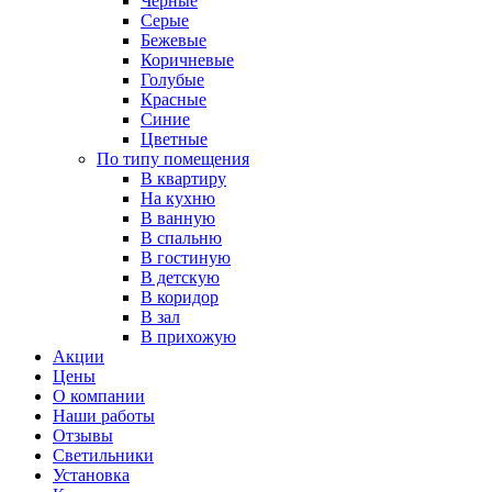
Черные
Серые
Бежевые
Коричневые
Голубые
Красные
Синие
Цветные
По типу помещения
В квартиру
На кухню
В ванную
В спальню
В гостиную
В детскую
В коридор
В зал
В прихожую
Акции
Цены
О компании
Наши работы
Отзывы
Светильники
Установка