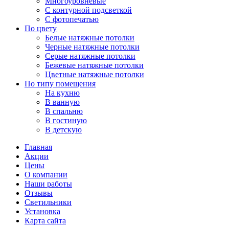
Многоуровневые
С контурной подсветкой
С фотопечатью
По цвету
Белые натяжные потолки
Черные натяжные потолки
Серые натяжные потолки
Бежевые натяжные потолки
Цветные натяжные потолки
По типу помещения
На кухню
В ванную
В спальню
В гостиную
В детскую
Главная
Акции
Цены
О компании
Наши работы
Отзывы
Светильники
Установка
Карта сайта