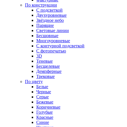
По конструкции
С подсветкой
Двухуровневые
Звёздное небо
Парящие
Световые линии
Бесшовные
Многоуровневые
С контурной подсветкой
С фотопечатью
3D
Теневые
Бесщелевые
Демпферные
Трековые
По цвету
Белые
Черные
Серые
Бежевые
Коричневые
Голубые
Красные
Синие